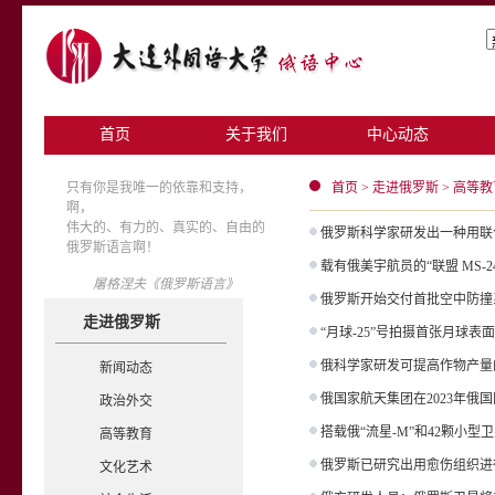
首页
关于我们
中心动态
只有你是我唯一的依靠和支持，
首页
>
走进俄罗斯
>
高等教
啊，
伟大的、有力的、真实的、自由的
俄罗斯科学家研发出一种用联
俄罗斯语言啊！
载有俄美宇航员的“联盟 MS-
屠格涅夫《俄罗斯语言》
俄罗斯开始交付首批空中防撞
走进俄罗斯
“月球-25”号拍摄首张月球表
俄科学家研发可提高作物产量
新闻动态
俄国家航天集团在2023年俄
政治外交
搭载俄“流星-M”和42颗小
高等教育
俄罗斯已研究出用愈伤组织进
文化艺术